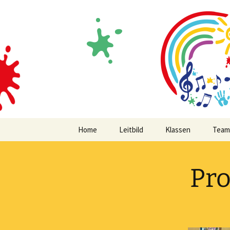
Volksschule mit musikalischem
Zum
Inhalt
springen
MVS Edels
Home
Leitbild
Klassen
Team
Pro