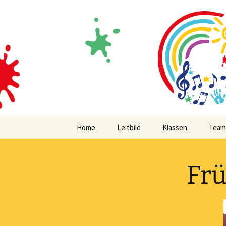
Volksschule mit musikalischem
Zum
Inhalt
springen
MVS Edels
Home
Leitbild
Klassen
Team
Frü