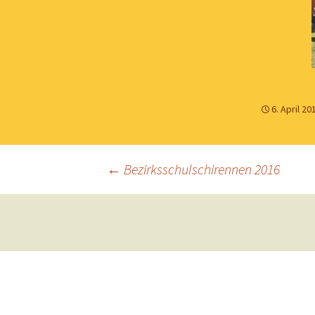
6. April 20
Beitragsnavigation
←
Bezirksschulschirennen 2016