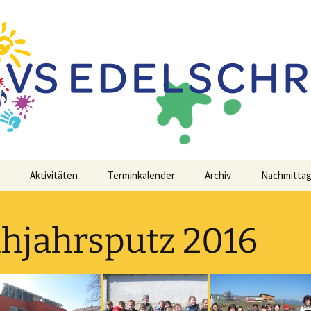
 Schwerpunkt Edelschrott
chrott
Aktivitäten
Terminkalender
Archiv
Nachmitta
hjahrsputz 2016