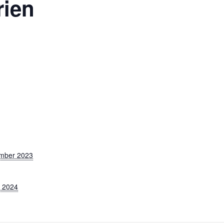
rien
mber 2023
r 2024