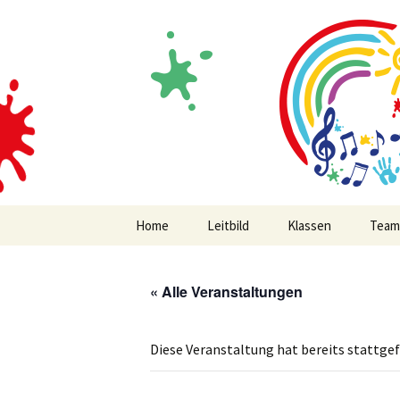
Volksschule mit musikalischem
Zum
Inhalt
springen
MVS Edels
Home
Leitbild
Klassen
Team
« Alle Veranstaltungen
Diese Veranstaltung hat bereits stattge