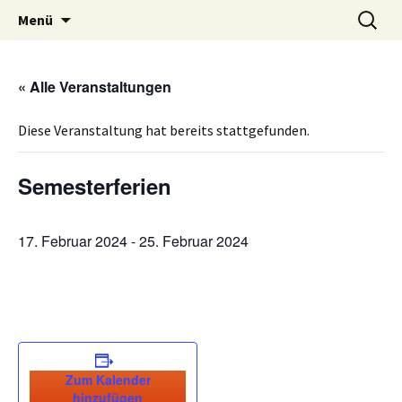
Volksschule mit musikalischem Schwerpunkt
Zum
Suche
MVS Edelschrott
Menü
Inhalt
nach:
Edelschrott
springen
« Alle Veranstaltungen
Diese Veranstaltung hat bereits stattgefunden.
Semesterferien
17. Februar 2024
-
25. Februar 2024
Zum Kalender
hinzufügen