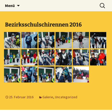
Volksschule mit musikalischem Schwerpunkt
Zum
Suche
MVS Edelschrott
Menü
Inhalt
nach:
Edelschrott
springen
Bezirksschulschirennen 2016
25. Februar 2016
Galerie
,
Uncategorized