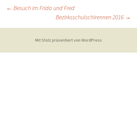
Beitragsnavigation
←
Besuch im Frida und Fred
Bezirksschulschirennen 2016
→
Mit Stolz präsentiert von WordPress