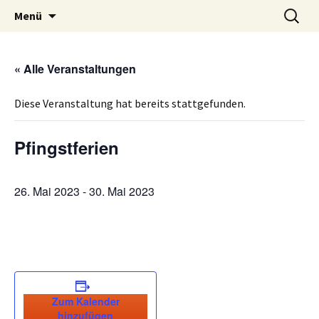
Volksschule mit musikalischem Schwerpunkt
Zum
Suche
MVS Edelschrott
Menü
Inhalt
nach:
Edelschrott
springen
« Alle Veranstaltungen
Diese Veranstaltung hat bereits stattgefunden.
Pfingstferien
26. Mai 2023
-
30. Mai 2023
Zum Kalender
hinzufügen