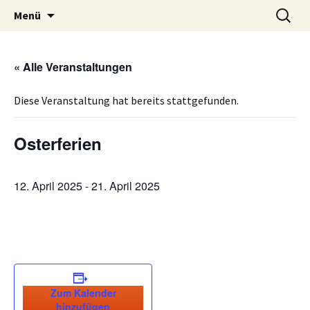
Volksschule mit musikalischem Schwerpunkt
Zum
Suche
MVS Edelschrott
Menü
Inhalt
nach:
Edelschrott
springen
« Alle Veranstaltungen
Diese Veranstaltung hat bereits stattgefunden.
Osterferien
12. April 2025
-
21. April 2025
Zum Kalender
hinzufügen