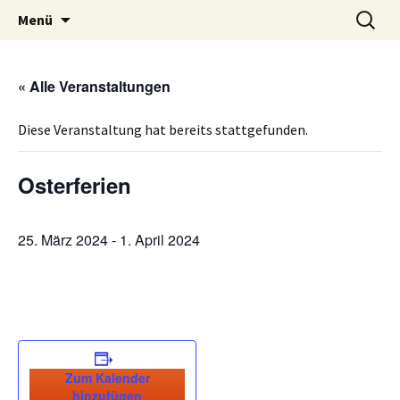
Volksschule mit musikalischem Schwerpunkt
Zum
Suche
MVS Edelschrott
Menü
Inhalt
nach:
Edelschrott
springen
« Alle Veranstaltungen
Diese Veranstaltung hat bereits stattgefunden.
Osterferien
25. März 2024
-
1. April 2024
Zum Kalender
hinzufügen