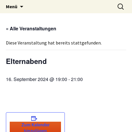
Volksschule mit musikalischem Schwerpunkt
Zum
Suche
MVS Edelschrott
Menü
Inhalt
nach:
Edelschrott
springen
« Alle Veranstaltungen
Diese Veranstaltung hat bereits stattgefunden.
Elternabend
16. September 2024 @ 19:00
-
21:00
Zum Kalender
hinzufügen